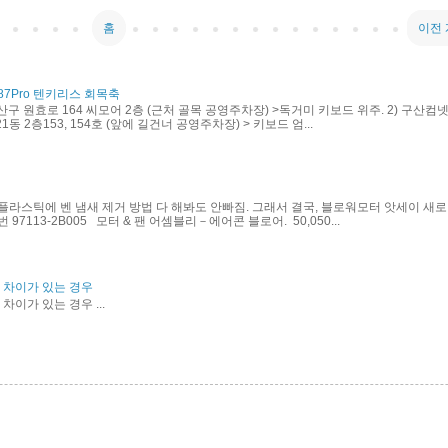
홈
이전
87Pro 텐키리스 회목축
산구 원효로 164 씨모어 2층 (근처 골목 공영주차장) >독거미 키보드 위주. 2) 구산컴넷
동 2층153, 154호 (앞에 길건너 공영주차장) > 키보드 엄...
플라스틱에 벤 냄새 제거 방법 다 해봐도 안빠짐. 그래서 결국, 블로워모터 앗세이 새로
97113-2B005 모터 & 팬 어셈블리－에어콘 블로어. 50,050...
력 차이가 있는 경우
차이가 있는 경우 ...