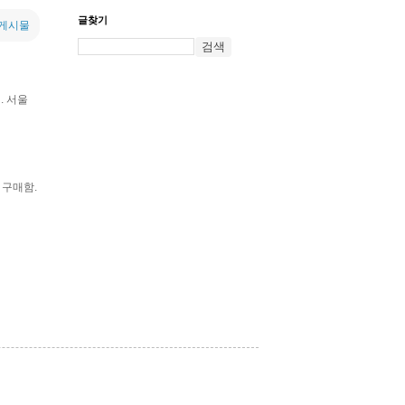
글찾기
 게시물
. 서울
 구매함.