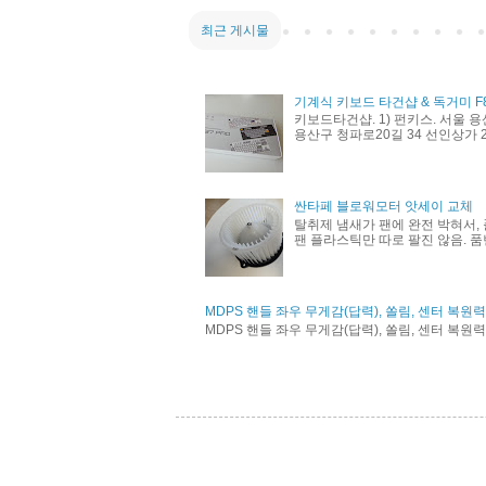
최근 게시물
기계식 키보드 타건샵 & 독거미 F
키보드타건샵. 1) 펀키스. 서울 용
용산구 청파로20길 34 선인상가 21
싼타페 블로워모터 앗세이 교체
탈취제 냄새가 팬에 완전 박혀서, 
팬 플라스틱만 따로 팔진 않음. 품번 
MDPS 핸들 좌우 무게감(답력), 쏠림, 센터 복원
MDPS 핸들 좌우 무게감(답력), 쏠림, 센터 복원력 