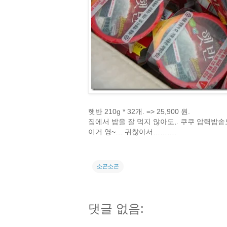
햇반 210g * 32개. => 25,900 원.
집에서 밥을 잘 먹지 않아도,. 쿠쿠 압력밥솥도
이거 영~… 귀찮아서……….
소곤소곤
댓글 없음: