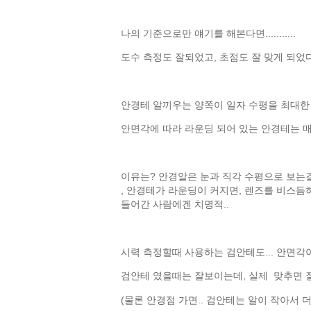
나의 기준으로만 얘기를 해본다면...........
도수 측정도 잘되었고, 초점도 잘 맞게 되었
안경테 알끼우는 양쪽이 일자 수평을 최대한 
안면각에 따라 라운딩 되어 있는 안경테는 매우
이유는? 안경알은 눈과 직각 수평으로 보는걸
, 안경테가 라운딩이 커지면, 렌즈를 비스듬하
들어간 사람에겐 치명적..
시력 측정할때 사용하는 검안테도... 안면각이
검안테 였을때는 잘보이는데, 실제 맞추면 잘
(물론 안경점 가면.. 검안테는 알이 작아서 