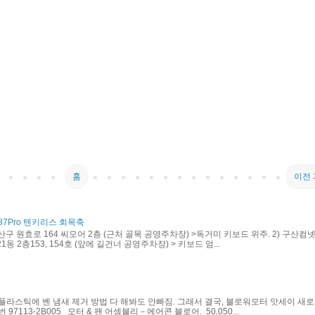
홈
이전
87Pro 텐키리스 회목축
산구 원효로 164 씨모어 2층 (근처 골목 공영주차장) >독거미 키보드 위주. 2) 구산컴넷
동 2층153, 154호 (앞에 길건너 공영주차장) > 키보드 엄...
플라스틱에 벤 냄새 제거 방법 다 해봐도 안빠짐. 그래서 결국, 블로워모터 앗세이 새로
97113-2B005 모터 & 팬 어셈블리－에어콘 블로어. 50,050...