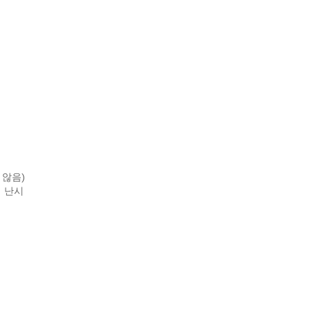
 않음)
히 난시