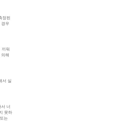
 측정된
 경우
 끼워
 의해
해서 실
나서 너
지 못하
 또는