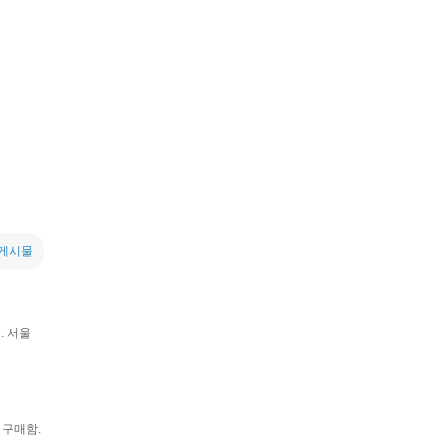
 게시물
. 서울
 구매함.