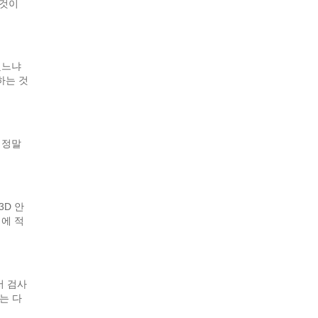
 것이
했느냐
하는 것
 정말
3D 안
경에 적
서 검사
는 다