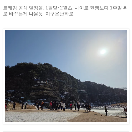
트레킹 공식 일정을, 1월말~2월초. 사이로 현행보다 1주일 뒤
로 바꾸는게 나을듯. 지구온난화로.