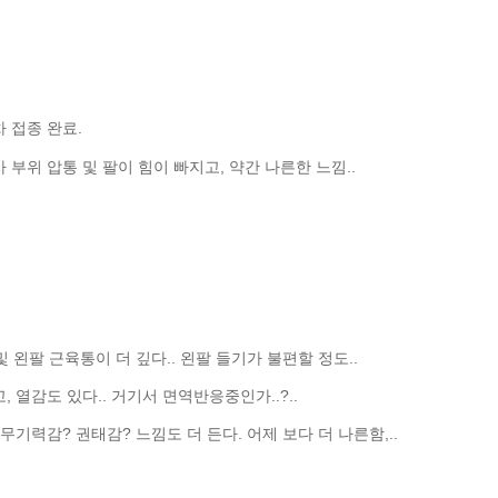
 접종 완료.
 부위 압통 및 팔이 힘이 빠지고, 약간 나른한 느낌..
및 왼팔 근육통이 더 깊다.. 왼팔 들기가 불편할 정도..
 열감도 있다.. 거기서 면역반응중인가..?..
기력감? 권태감? 느낌도 더 든다. 어제 보다 더 나른함,..