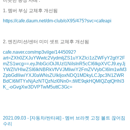
비슷한 증상 사례 :
1. 멤버 부싱 교체후 개선됨
https://cafe.daum.net/dm-club/oX95/475?svc=cafeapi
2. 엔진/미션/센터 미미 셋트 교체후 개선됨
cafe.naver.com/mp3vilge/1445092?
art=ZXh0ZXJuYWwtc2VydmljZS1uYXZlci1zZWFyY2gtY2F
mZS1wcg==.eyJhbGciOiJIUzI1NiIsInR5cCI6IkpXVCJ9.eyJj
YWZlVHlwZSI6IkNBRkVfVVJMIiwiY2FmZVVybCI6Im1wM3
ZpbGdlIiwiYXJ0aWNsZUlkIjoxNDQ1MDkyLCJpc3N1ZWR
BdCI6MTYxNjAzNTQzNzI0Nn0=.tWE9qkHQMlQZqtQHhl3
K_-oGvgXw3DVPTwM5uttC3Gc=
2021.09.03 - [자동차/싼타페] - 멤버 브라켓 고정 볼트 끊어짐
수리