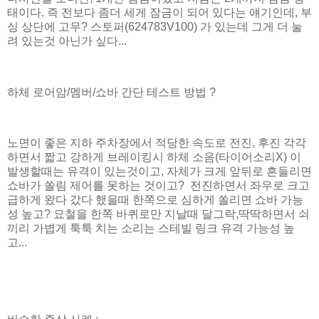
태이다. 즉 전보다 좀더 세게 잠금이 되어 있다는 얘기인데, 부
싱 상단에 고무? 스토퍼(624783V100) 가 있는데 그게 더 눌
려 있는것 아닌가 싶다...
하체 로어암/멤버/쇼바 간단 테스트 방법 ?
노면이 좋은 지하 주차장에서 적당한 속도로 전진, 후진 각각
하면서 짧고 강하게 브레이킹시 하체 소음(타이어소리X) 이
발생할때는 유격이 있는것이고, 자체가 크게 앞뒤로 흔들리면
쇼바가 쏠림 제어를 못하는 것이고? 전진하면서 좌우로 크고
급하게 왔다 갔다 했을때 한쪽으로 심하게 쏠리면 쇼바 가능
성 높고? 요철을 한쪽 바퀴로만 지날때 달그락,딱딱하면서 쇠
끼리 가볍게 툭툭 치는 소리는 스테빌 링크 유격 가능성 높
고...