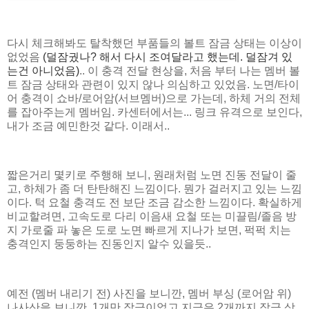
다시 체크해봐도 탈착했던 부품들의 볼트 잠금 상태는 이상이
없었음
(덜잠궜나? 해서 다시 조여달라고 했는데. 덜잠겨 있
는건 아니었음)
.. 이 충격 전달 현상을, 처음 부터 나는 멤버 볼
트 잠금 상태와 관련이 있지 않나 의심하고 있었음. 노면/타이
어 충격이 쇼바/로어암(서브멤버)으로 가는데, 하체 거의 전체
를 잡아주는게 멤버임. 카센터에서는... 링크 유격으로 보인다,
내가 조금 예민한것 같다. 이래서..
짧은거리 몇키로 주행해 보니, 원래처럼 노면 진동 전달이 줄
고, 하체가 좀 더 탄탄해진 느낌이다. 뭔가 걸러지고 있는 느낌
이다. 턱 요철 충격도 전 보단 조금 감소한 느낌이다. 확실하게
비교할려면, 고속도로 다리 이음새 요철 또는 미끌림/졸음 방
지 가로줄 파 놓은 도로 노면 빠르게 지나가 보면, 퍽퍽 치는
충격인지 둥둥하는 진동인지 알수 있을듯..
예전 (멤버 내리기 전) 사진을 보니깐, 멤버 부싱 (로어암 위)
나사산을 보니깐, 1개만 잠금이었고 지금은 2개까지 잠금 상