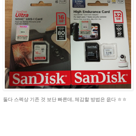
둘다 스펙상 기존 것 보단 빠른데, 체감할 방법은 읎다 ㅎㅎ