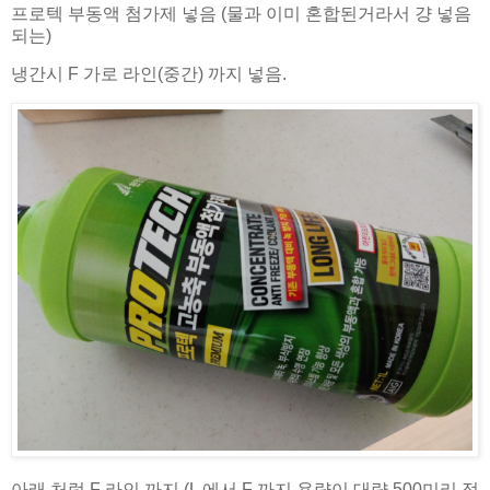
프로텍 부동액 첨가제 넣음 (물과 이미 혼합된거라서 걍 넣음
되는)
냉간시 F 가로 라인(중간) 까지 넣음.
아래 처럼 F 라인 까지 (L 에서 F 까지 용량이 대략 500미리 정