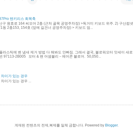
87Pro 텐키리스 회목축
산구 원효로 164 씨모어 2층 (근처 골목 공영주차장) >독거미 키보드 위주. 2) 구산컴넷
동 2층153, 154호 (앞에 길건너 공영주차장) > 키보드 엄...
플라스틱에 벤 냄새 제거 방법 다 해봐도 안빠짐. 그래서 결국, 블로워모터 앗세이 새로
97113-2B005 모터 & 팬 어셈블리－에어콘 블로어. 50,050...
력 차이가 있는 경우
차이가 있는 경우 ...
게재된 컨텐츠의 전제,복제를 일체 금합니다. Powered by
Blogger
.