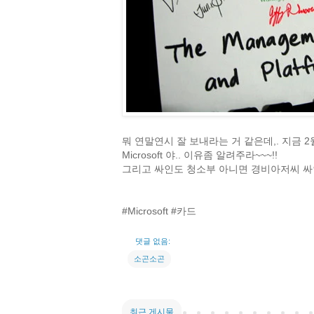
뭐 연말연시 잘 보내라는 거 같은데,. 지금 
Microsoft 야.. 이유좀 알려주라~~~!!
그리고 싸인도 청소부 아니면 경비아저씨 싸
#Microsoft #카드
댓글 없음:
소곤소곤
최근 게시물