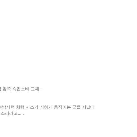
쪽 쇽업소바 교체....
과속방지턱 처럼 서스가 심하게 움직이는 곳을 지날때
리라고.....