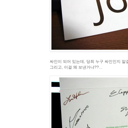
싸인이 되어 있는데, 당최 누구 싸인인지 알길이 없
그리고, 이걸 왜 보낸거냐??...