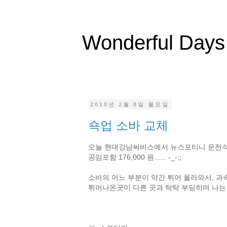
Wonderful Days
2010년 2월 8일 월요일
쇽업 소바 교체
오늘 현대강남써비스에서 뉴스포티니 운전석 앞
공임포함 176,000 원...... -_-;;
소바의 어느 부분이 약간 튀어 올라와서, 
튀어나온곳이 다른 곳과 탁탁 부딛히며 나는 소