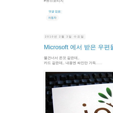
#뉴스포티지
댓글 없음:
자동차
2010년 2월 3일 수요일
Microsoft 에서 받은 우편
물건너서 온것 같은데,.
카드 같은데,. 내용엔 싸인만 가득......