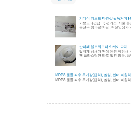
기계식 키보드 타건샵 & 독거미 F
키보드타건샵. 1) 펀키스. 서울 용
용산구 청파로20길 34 선인상가 21
싼타페 블로워모터 앗세이 교체
탈취제 냄새가 팬에 완전 박혀서, 
팬 플라스틱만 따로 팔진 않음. 품번 
MDPS 핸들 좌우 무게감(답력), 쏠림, 센터 복원
MDPS 핸들 좌우 무게감(답력), 쏠림, 센터 복원력 