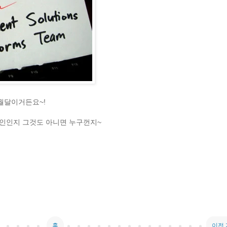
2월달이거든요~!
인인지 그것도 아니면 누구껀지~
홈
이전