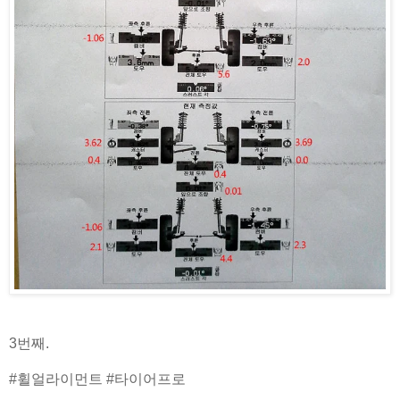
3번째.
#휠얼라이먼트 #타이어프로