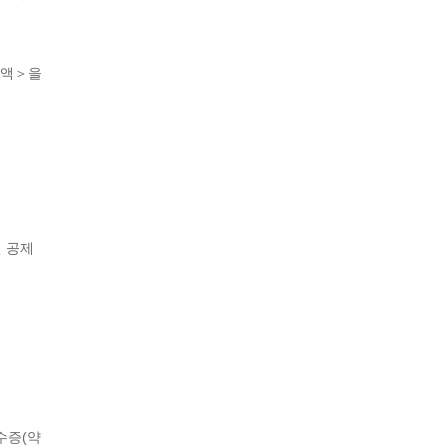
금액＞을
 공제
수증(약