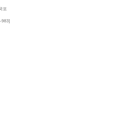
약국포
983]