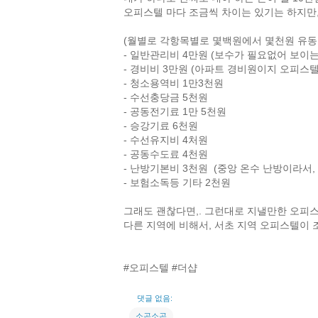
오피스텔 마다 조금씩 차이는 있기는 하지만,
(월별로 각항목별로 몇백원에서 몇천원 유동
- 일반관리비 4만원 (보수가 필요없어 보이
- 경비비 3만원 (아파트 경비원이지 오피스텔 
- 청소용역비 1만3천원
- 수선충당금 5천원
- 공동전기료 1만 5천원
- 승강기료 6천원
- 수선유지비 4처원
- 공동수도료 4천원
- 난방기본비 3천원 (중앙 온수 난방이라서, 
- 보험소독등 기타 2천원
그래도 괜찮다면,. 그런대로 지낼만한 오피스
다른 지역에 비해서, 서초 지역 오피스텔이 조금
#오피스텔 #더샵
댓글 없음:
소곤소곤