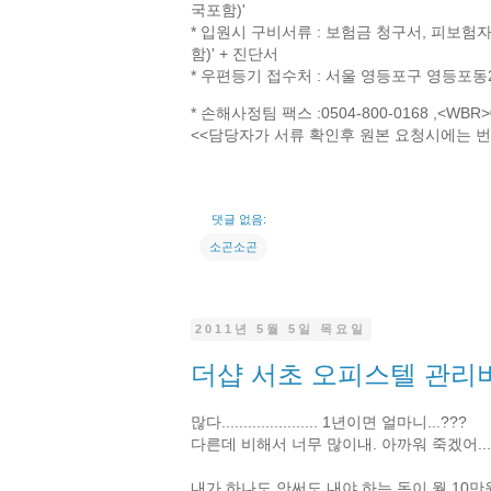
국포함)'
* 입원시 구비서류 : 보험금 청구서, 피보험
함)' + 진단서
* 우편등기 접수처 : 서울 영등포구 영등포동2
* 손해사정팀 팩스 :0504-800-0168 ,<WBR>05
<<담당자가 서류 확인후 원본 요청시에는 
댓글 없음:
소곤소곤
2011년 5월 5일 목요일
더샵 서초 오피스텔 관리
많다...................... 1년이면 얼마니...???
다른데 비해서 너무 많이내. 아까워 죽겠어....아
내가 하나도 안써도 내야 하는 돈이 월 10만