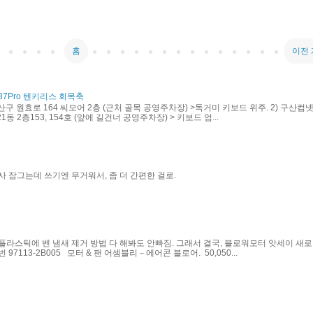
홈
이전
87Pro 텐키리스 회목축
산구 원효로 164 씨모어 2층 (근처 골목 공영주차장) >독거미 키보드 위주. 2) 구산컴넷
동 2층153, 154호 (앞에 길건너 공영주차장) > 키보드 엄...
사 잠그는데 쓰기엔 무거워서, 좀 더 간편한 걸로.
플라스틱에 벤 냄새 제거 방법 다 해봐도 안빠짐. 그래서 결국, 블로워모터 앗세이 새로
97113-2B005 모터 & 팬 어셈블리－에어콘 블로어. 50,050...