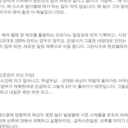
 편하게 스트레스 받는것도 없이 하는것 같다고 합니다. 가끔씩.... 제 스
. 제 스스로 평가할때 제가 하는 일이 적지 않습니다. 왜 일이 그닥 없
 여러가지 해야 할껀 다 해놓았으니깐요..
 해야 할때 전 메모를 활용하는 것보다는 일정표에 먼저 기록하고,. 사전
그것대로 100% 안되는 경우도 많지요. 인생사가 그렇듯 내맘대로 안되는 
되지 않게 되면, 새로운 일정 계획으로 이동 합니다. 그런식으로 완료될때까
(고문관이 아닌 이상)
시간에 자고 일어나고, 무념무상... 군대밖 세상이 어떻게 돌아가든 아무
국방부가 계획한대로 진급하고 그렇게 2년 이 흘러가기 때문입니다. 그렇
하고 내일은 뭐만 하면 되고....
진행도중에 엉뚱하게 예상치 못한 일이 발생할때 기존 스케쥴을 흐트러 버려
전에 선후에 대해서 계획하고 실행하지만,. 급작스런일은, 선후를 따지기
때문입니다.