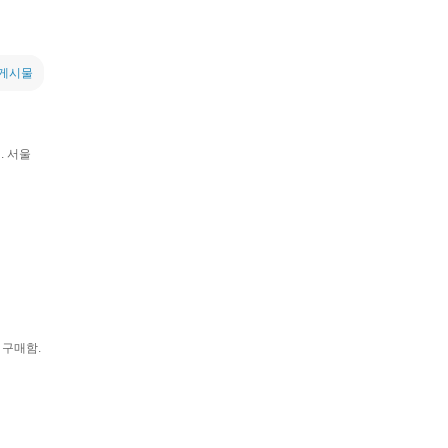
 게시물
. 서울
 구매함.