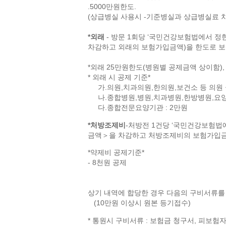
.5000만원한도.
(상급병실 사용시 -기준병실과 상급병실료 차액 
*외래
- 방문 1회당 ‘국민건강보험법에서 정
차감하고 외래의 보험가입금액)을 한도로 보상
*외래 25만원한도(병원별 공제금액 상이함),
* 외래 시 공제 기준*
가.의원,치과의원,한의원,보건소 등 의원 급
나.종합병원,병원,치과병원,한방병원,요양병
다.종합전문요양기관 : 2만원
*처방조제비
-처방전 1건당 ‘국민건강보험법
금액＞을 차감하고 처방조제비의 보험가입금액
*약제비 공제기준*
- 8천원 공제
상기 내역에 합당한 경우 다음의 구비서류를
(10만원 이상시 원본 등기접수)
* 통원시 구비서류 : 보험금 청구서, 피보험