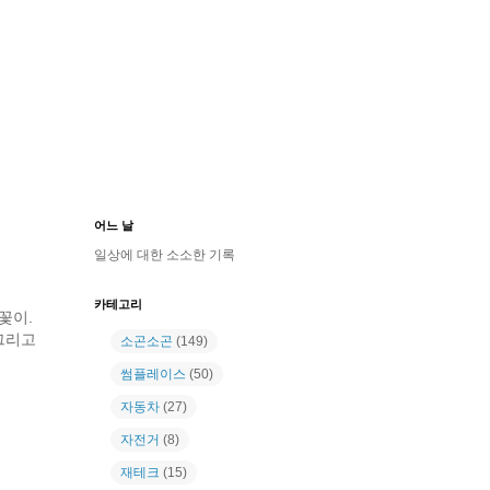
어느 날
일상에 대한 소소한 기록
카테고리
꽃이.
 그리고
소곤소곤
(149)
썸플레이스
(50)
자동차
(27)
자전거
(8)
재테크
(15)