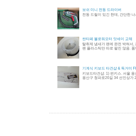
보쉬 미니 전동 드라이버
전동 드릴이 있긴 한데, 간단한 나
싼타페 블로워모터 앗세이 교체
탈취제 냄새가 팬에 완전 박혀서, 
팬 플라스틱만 따로 팔진 않음. 품번 
기계식 키보드 타건샵 & 독거미 F
키보드타건샵. 1) 펀키스. 서울 용
용산구 청파로20길 34 선인상가 21