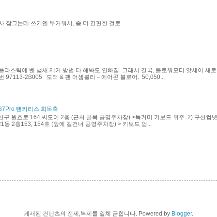
사 잠그는데 쓰기엔 무거워서, 좀 더 간편한 걸로.
플라스틱에 벤 냄새 제거 방법 다 해봐도 안빠짐. 그래서 결국, 블로워모터 앗세이 새로
97113-2B005 모터 & 팬 어셈블리－에어콘 블로어. 50,050...
87Pro 텐키리스 회목축
산구 원효로 164 씨모어 2층 (근처 골목 공영주차장) >독거미 키보드 위주. 2) 구산컴넷
동 2층153, 154호 (앞에 길건너 공영주차장) > 키보드 엄...
게재된 컨텐츠의 전제,복제를 일체 금합니다. Powered by
Blogger
.