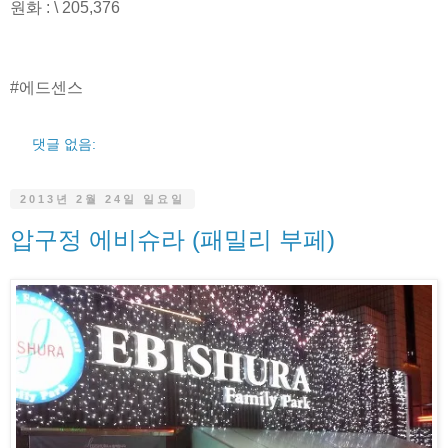
원화 : \ 205,376
#에드센스
댓글 없음:
2013년 2월 24일 일요일
압구정 에비슈라 (패밀리 부페)