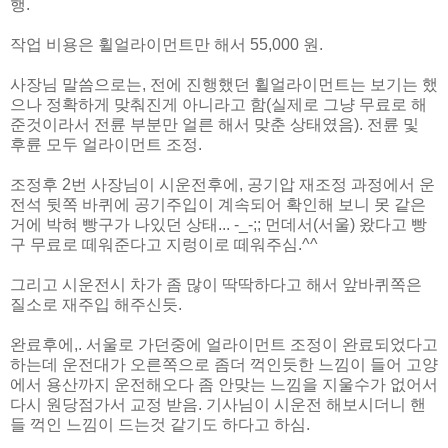
행.
작업 비용은 휠얼라이먼트만 해서 55,000 원.
사장님 말씀으로는, 전에 진행했던 휠얼라이먼트는 보기는 했
으나 정확하게 맞춰진게 아니라고 함(실제로 그냥 무료로 해
준것이라서 전륜 부분만 얼른 해서 맞춘 상태였음). 전륜 및
후륜 모두 얼라이먼트 조정.
조정후 2번 사장님이 시운전후에, 공기압 재조정 과정에서 운
전석 뒷쪽 바퀴에 공기주입이 계속되어 확인해 보니 못 같은
거에 박혀 빵구가 나있던 상태... -_-;; 먼데서(서울) 왔다고 빵
구 무료로 떼워준다고 지렁이로 떼워주심.^^
그리고 시운전시 차가 좀 많이 딱딱하다고 해서 앞바퀴쪽은
질소로 재주입 해주신듯.
완료후에,. 서울로 가던중에 얼라이먼트 조정이 완료되었다고
하는데 운전대가 오른쪽으로 좀더 꺽인듯한 느낌이 들어 고양
에서 용산까지 운전해오다 좀 안맞는 느낌을 지울수가 없어서
다시 원당점가서 교정 받음. 기사님이 시운전 해보시더니 핸
들 꺽인 느낌이 드는것 같기도 하다고 하심.