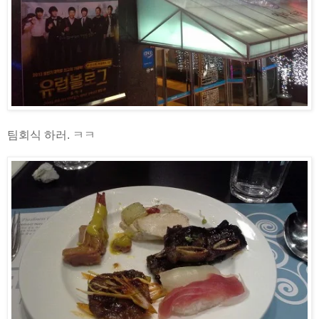
팀회식 하러. ㅋㅋ