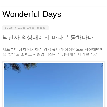
Wonderful Days
2025년 11월 16일 일요일
낙산사 의상대에서 바라본 동해바다
서프루어 삼치 낚시하러 양양 왔다가 점심먹으로 낙산해변에
옴. 밥먹고 소화도 시킬겸 낙산사 의상대에서 바라본 풍경.