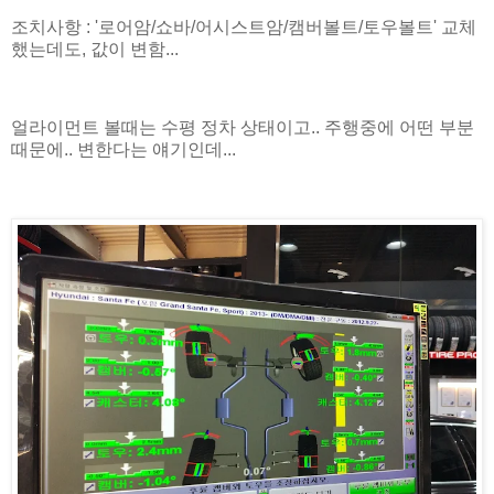
조치사항 : '로어암/쇼바/어시스트암/캠버볼트/토우볼트' 교체
했는데도, 값이 변함...
얼라이먼트 볼때는 수평 정차 상태이고.. 주행중에 어떤 부분
때문에.. 변한다는 얘기인데...