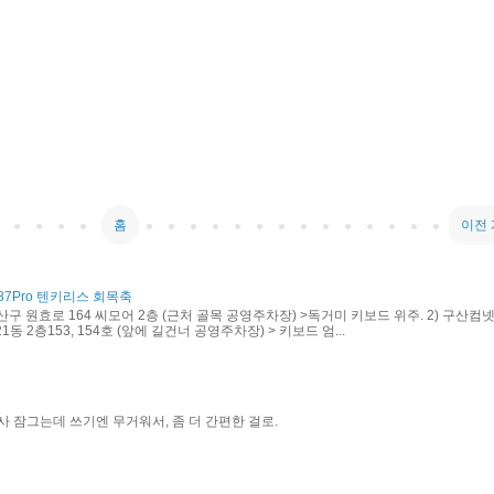
홈
이전
87Pro 텐키리스 회목축
산구 원효로 164 씨모어 2층 (근처 골목 공영주차장) >독거미 키보드 위주. 2) 구산컴넷
동 2층153, 154호 (앞에 길건너 공영주차장) > 키보드 엄...
사 잠그는데 쓰기엔 무거워서, 좀 더 간편한 걸로.