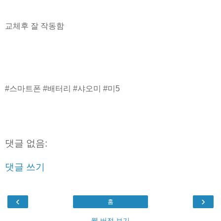
교체후 잘 작동함
#스마트폰 #배터리 #샤오미 #미5
댓글 없음:
댓글 쓰기
‹
›
홈
웹 버전 보기