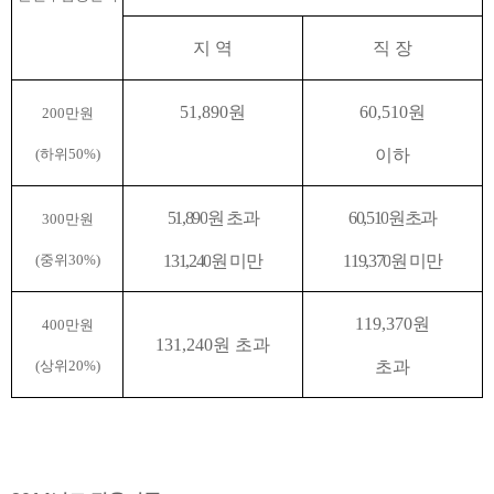
지 역
직 장
51,890
원
60,510
원
200
만원
이하
(
하위
50%)
51,890
원 초과
60,510
원초과
300
만원
131,240
원 미만
119,370
원 미만
(
중위
30%)
119,370
원
400
만원
131,240
원 초과
초과
(
상위
20%)