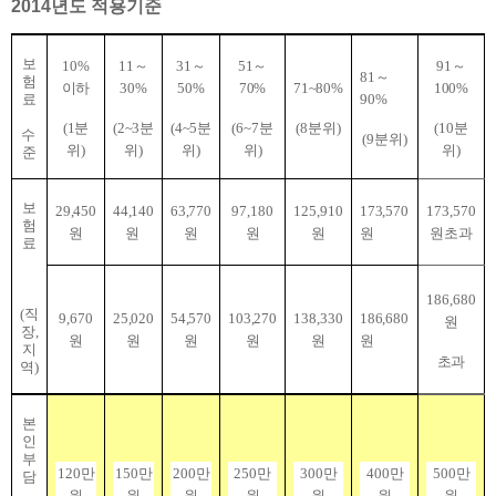
2014년도 적용기준
보
10%
11
～
31
～
51
～
91
～
81
～
험
이하
30%
50%
70%
71~80%
100%
료
90%
(1
분
(2~3
분
(4~5
분
(6~7
분
(8
분위
)
(10
분
수
(9
분위
)
위
)
위
)
위
)
위
)
위
)
준
보
29,450
44,140
63,770
97,180
125,910
173,570
173,570
험
원
원
원
원
원
원
원초과
료
186,680
(
직
9,670
25,020
54,570
103,270
138,330
186,680
원
장
,
원
원
원
원
원
원
지
초과
역
)
본
인
부
120
만
150
만
200
만
250
만
300
만
400
만
500
만
담
원
원
원
원
원
원
원