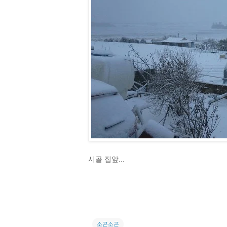
시골 집앞...
소곤소곤