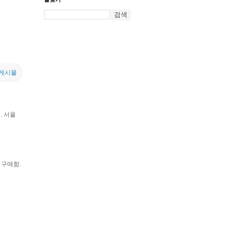
 게시물
. 서울
 구매함.