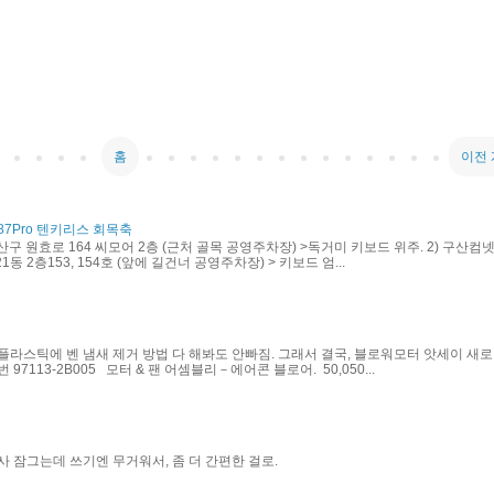
홈
이전
87Pro 텐키리스 회목축
산구 원효로 164 씨모어 2층 (근처 골목 공영주차장) >독거미 키보드 위주. 2) 구산컴넷
동 2층153, 154호 (앞에 길건너 공영주차장) > 키보드 엄...
플라스틱에 벤 냄새 제거 방법 다 해봐도 안빠짐. 그래서 결국, 블로워모터 앗세이 새로
97113-2B005 모터 & 팬 어셈블리－에어콘 블로어. 50,050...
사 잠그는데 쓰기엔 무거워서, 좀 더 간편한 걸로.