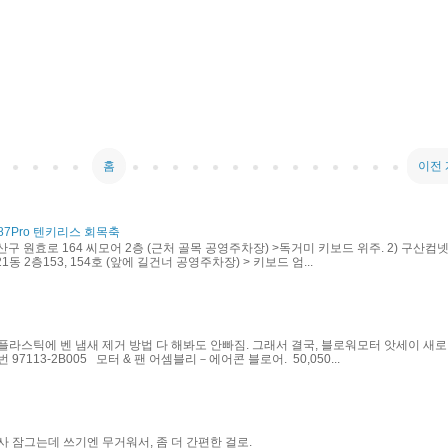
홈
이전
87Pro 텐키리스 회목축
산구 원효로 164 씨모어 2층 (근처 골목 공영주차장) >독거미 키보드 위주. 2) 구산컴넷
동 2층153, 154호 (앞에 길건너 공영주차장) > 키보드 엄...
플라스틱에 벤 냄새 제거 방법 다 해봐도 안빠짐. 그래서 결국, 블로워모터 앗세이 새로
97113-2B005 모터 & 팬 어셈블리－에어콘 블로어. 50,050...
사 잠그는데 쓰기엔 무거워서, 좀 더 간편한 걸로.