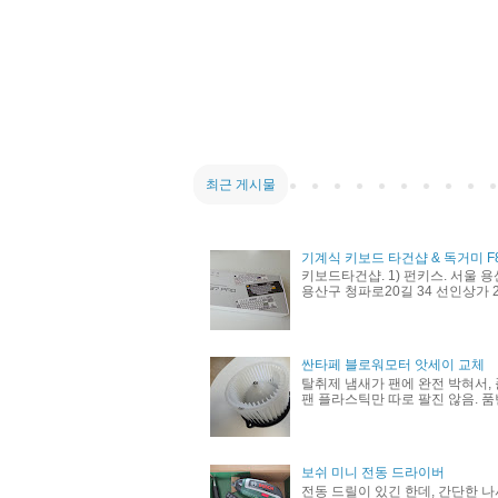
최근 게시물
기계식 키보드 타건샵 & 독거미 F
키보드타건샵. 1) 펀키스. 서울 용
용산구 청파로20길 34 선인상가 21
싼타페 블로워모터 앗세이 교체
탈취제 냄새가 팬에 완전 박혀서, 
팬 플라스틱만 따로 팔진 않음. 품번 
보쉬 미니 전동 드라이버
전동 드릴이 있긴 한데, 간단한 나