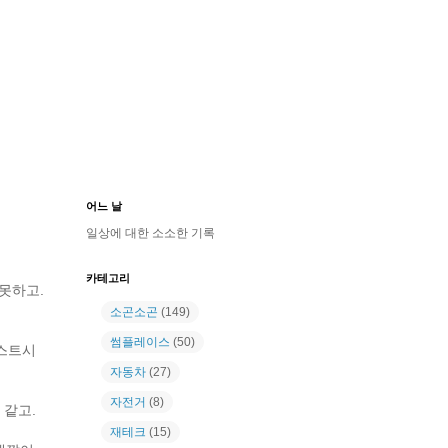
어느 날
일상에 대한 소소한 기록
카테고리
못하고.
소곤소곤
(149)
썸플레이스
(50)
테스트시
자동차
(27)
자전거
(8)
 같고.
재테크
(15)