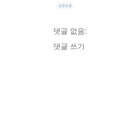
소곤소곤
댓글 없음:
댓글 쓰기