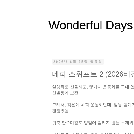
Wonderful Days
2026년 6월 15일 월요일
네파 스위프트 2 (2026버
일상화로 신을려고, 몇가지 운동화를 구매 했
신발장에 보관.
그래서, 찾은게 네파 운동화인데, 발등 덮개
괜찮았음.
뒷축 안쪽마감도 양말에 걸리지 않는 소재와 