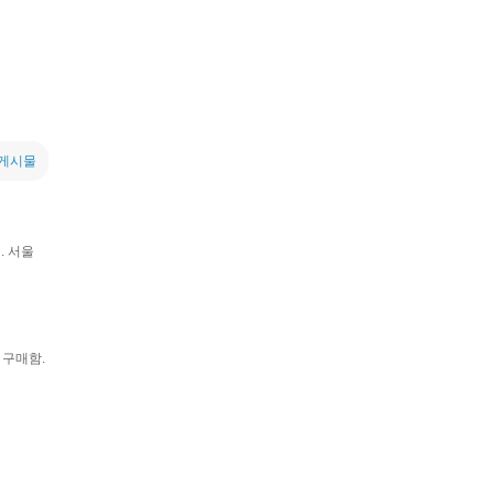
 게시물
. 서울
 구매함.