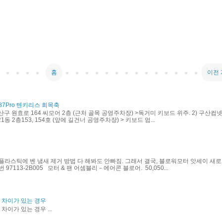
홈
이전
87Pro 텐키리스 회목축
산구 원효로 164 씨모어 2층 (근처 골목 공영주차장) >독거미 키보드 위주. 2) 구산컴넷
동 2층153, 154호 (앞에 길건너 공영주차장) > 키보드 엄...
플라스틱에 벤 냄새 제거 방법 다 해봐도 안빠짐. 그래서 결국, 블로워모터 앗세이 새로
97113-2B005 모터 & 팬 어셈블리－에어콘 블로어. 50,050...
력 차이가 있는 경우
차이가 있는 경우 ...