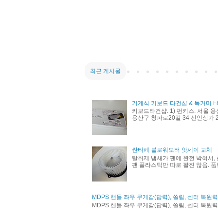
최근 게시물
기계식 키보드 타건샵 & 독거미 F
키보드타건샵. 1) 펀키스. 서울 용
용산구 청파로20길 34 선인상가 21
싼타페 블로워모터 앗세이 교체
탈취제 냄새가 팬에 완전 박혀서, 
팬 플라스틱만 따로 팔진 않음. 품번 
MDPS 핸들 좌우 무게감(답력), 쏠림, 센터 복원
MDPS 핸들 좌우 무게감(답력), 쏠림, 센터 복원력 