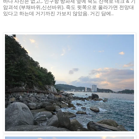
바다 사진은 없고,. 인구항 방파제 옆에 죽도 산책로 데크 & 기
암괴석 (부채바위,신선바위). 죽도 윗쪽으로 올라가면 전망대
있다고 하는데 거기까진 가보지 않았음. 거긴 담에..