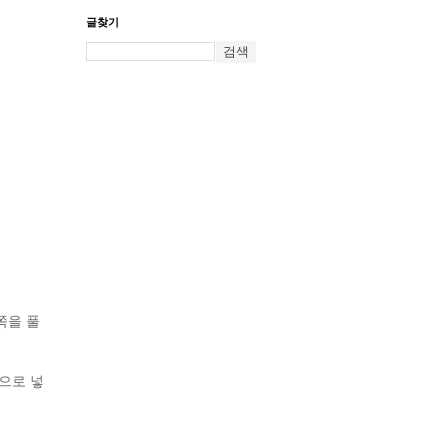
글찾기
쪽을 풀
으로 넣