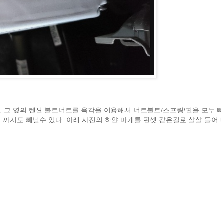
 그 옆의 텐션 볼트너트를 육각을 이용해서 너트볼트/스프링/핀을 모두 빼
 까지도 빼낼수 있다. 아래 사진의 하얀 마개를 핀셋 같은걸로 살살 들어 