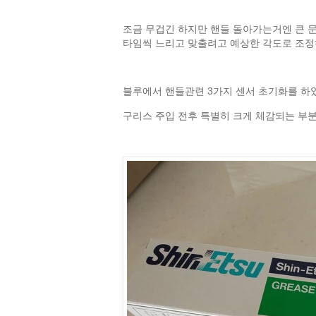
조금 무겁긴 하지만 핸들 돌아가는거엔 큰 문
타임씩 느리고 맞출려고 예상한 각도로 조정
블루에서 핸들관련 3가지 센서 초기화를 하였
구리스 주입 전후 특별히 크게 체감되는 부분은