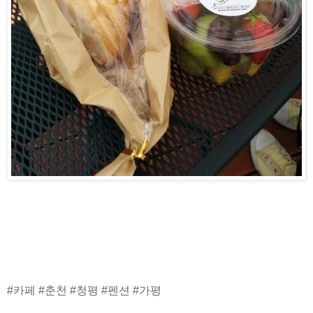
#카페 #춘천 #청평 #펜션 #가평