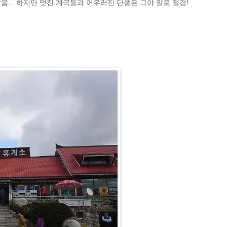
음.. 하지만 멋진 계곡등과 어우러진 단풍은 그야 말로 절경!