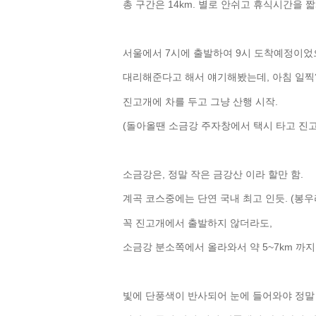
총 구간은 14km. 별로 안쉬고 휴식시간을 짧
서울에서 7시에 출발하여 9시 도착예정이었으
대리해준다고 해서 얘기해봤는데, 아침 일찍
진고개에 차를 두고 그냥 산행 시작.
(돌아올땐 소금강 주자창에서 택시 타고 진고개
소금강은, 정말 작은 금강산 이라 할만 함.
계곡 코스중에는 단연 국내 최고 인듯. (봉
꼭 진고개에서 출발하지 않더라도,
소금강 분소쪽에서 올라와서 약 5~7km 까
빛에 단풍색이 반사되어 눈에 들어와야 정말 