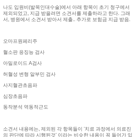
나도 입원비(발목인대수술)에서 아래 항목이 초기 청구에서
제외되었고, 지급 받을려면 소견서를 제출하라고 한다. 그래
서, 병원에서 소견서 받아서 제출.. 추가로 보험금 지급 받음.
오마프원페리주
혈소판 응징능 검사
아밀로이드 A검사
허혈성 변형 알부민 검사
사지혈관초음파
심장초음파
동작분석 역동적근도
소견서 내용에는, 제외된 각 항목들이 '치료 과정에서 의료진
의 판단에 따라 시행된것' 이라는 비슷한 내용이 꼭 들어가 있