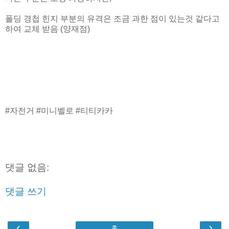
폴딩 경첩 힌지 부분의 유격은 조금 과한 점이 있는것 같다고
하여 교체 받음 (양재점)
#자전거 #미니벨로 #티티카카
댓글 없음:
댓글 쓰기
‹
›
홈