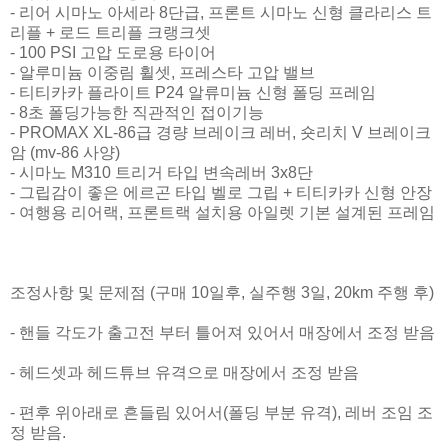
- 리어 시마노 아세라 8단급, 프론트 시마노 신형 클라리스 트
리플 + 로드 트리플 크랭크셋
- 100 PSI 고압 도로용 타이어
- 알루미늄 이중림 휠셋, 프레스타 고압 밸브
- 티티카카 플라이트 P24 알류미늄 신형 폴딩 프레임
- 8초 폴딩가능한 직관적인 접이기능
- PROMAX XL-86급 경량 브레이크 레버, 숏리치 V 브레이크
암 (mv-86 사양)
- 시마노 M310 트리거 타입 변속레버 3x8단
- 그립감이 좋은 에르곤 타입 벨로 그립 + 티티카카 신형 안장
- 여행용 리어랙, 프론트랙 설치용 아일렛 기본 설계된 프레임
조정사항 및 문제점 (구매 10일후, 실주행 3일, 20km 주행 후)
- 핸들 각도가 출고전 부터 틀어져 있어서 매장에서 조정 받음
- 헤드셋과 헤드튜브 유격으로 매장에서 조정 받음
- 편후 위아래로 흔들림 있어서(폴딩 부분 유격), 레버 조임 조
정 받음.