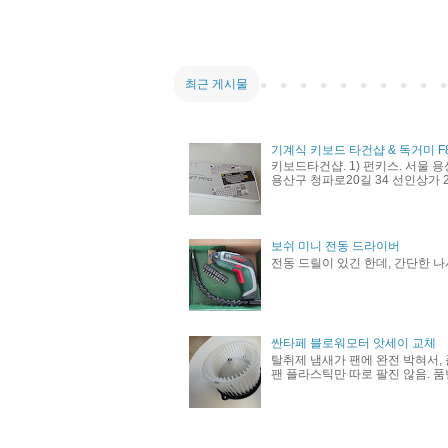
최근 게시물
기계식 키보드 타건샵 & 독거미 F
키보드타건샵. 1) 펀키스. 서울 용
용산구 청파로20길 34 선인상가 21
보쉬 미니 전동 드라이버
전동 드릴이 있긴 한데, 간단한 나
싼타페 블로워모터 앗세이 교체
탈취제 냄새가 팬에 완전 박혀서, 
팬 플라스틱만 따로 팔진 않음. 품번 