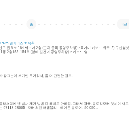
홈
이전
87Pro 텐키리스 회목축
산구 원효로 164 씨모어 2층 (근처 골목 공영주차장) >독거미 키보드 위주. 2) 구산컴넷
동 2층153, 154호 (앞에 길건너 공영주차장) > 키보드 엄...
사 잠그는데 쓰기엔 무거워서, 좀 더 간편한 걸로.
플라스틱에 벤 냄새 제거 방법 다 해봐도 안빠짐. 그래서 결국, 블로워모터 앗세이 새로
97113-2B005 모터 & 팬 어셈블리－에어콘 블로어. 50,050...