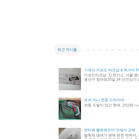
최근 게시물
기계식 키보드 타건샵 & 독거미 F
키보드타건샵. 1) 펀키스. 서울 용
용산구 청파로20길 34 선인상가 21
보쉬 미니 전동 드라이버
전동 드릴이 있긴 한데, 간단한 나
싼타페 블로워모터 앗세이 교체
탈취제 냄새가 팬에 완전 박혀서, 