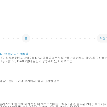
홈
이전
87Pro 텐키리스 회목축
산구 원효로 164 씨모어 2층 (근처 골목 공영주차장) >독거미 키보드 위주. 2) 구산컴넷
동 2층153, 154호 (앞에 길건너 공영주차장) > 키보드 엄...
사 잠그는데 쓰기엔 무거워서, 좀 더 간편한 걸로.
플라스틱에 벤 냄새 제거 방법 다 해봐도 안빠짐. 그래서 결국, 블로워모터 앗세이 새로